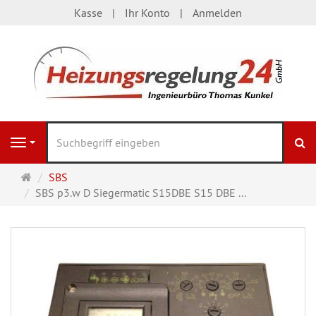
Kasse
Ihr Konto
Anmelden
S
Navigation
Startseite
SBS
SBS p3.w D Siegermatic S15DBE S15 DBE ...