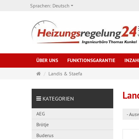
Sprachen:
Deutsch
ÜBER UNS
FUNKTIONSGARANTIE
INZA
Startseite
Landis & Staefa
Lan
KATEGORIEN
AEG
- Aus
Brötje
Buderus