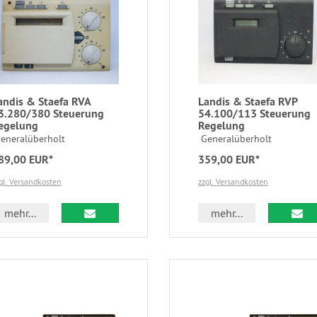
andis & Staefa RVA
Landis & Staefa RVP
3.280/380 Steuerung
54.100/113 Steuerung
egelung
Regelung
eneralüberholt
Generalüberholt
89,00 EUR*
359,00 EUR*
gl. Versandkosten
zzgl. Versandkosten
mehr...
mehr...