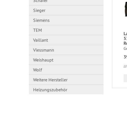
Schäfer
Sieger
Siemens
TEM
L
5
Vaillant
R
G
Viessmann
3
Weishaupt
zz
Wolf
Weitere Hersteller
Heizungszubehör