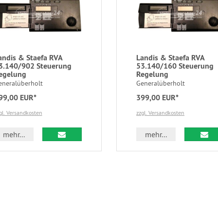
andis & Staefa RVA
Landis & Staefa RVA
3.140/902 Steuerung
53.140/160 Steuerung
egelung
Regelung
eneralüberholt
Generalüberholt
99,00 EUR*
399,00 EUR*
gl. Versandkosten
zzgl. Versandkosten
mehr...
mehr...