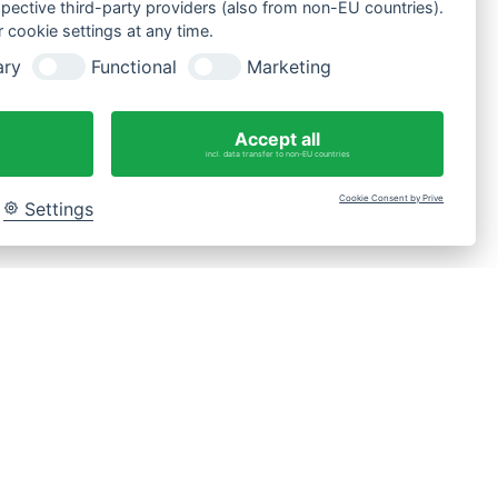
spective third-party providers (also from non-EU countries).
 cookie settings at any time.
ary
Functional
Marketing
Fragen?
WhatsApp-Nachricht an 0175 3269620
Accept all
incl. data transfer to non-EU countries
Cookie Consent by Prive
Settings
Bac
to
Top