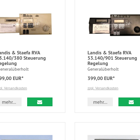
andis & Staefa RVA
Landis & Staefa RVA
3.140/380 Steuerung
53.140/901 Steuerung
egelung
Regelung
eneralüberholt
Generalüberholt
99,00 EUR*
399,00 EUR*
gl. Versandkosten
zzgl. Versandkosten
mehr...
mehr...