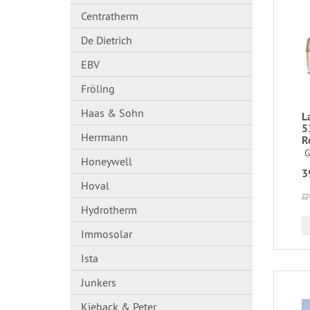
Centratherm
De Dietrich
EBV
Fröling
Haas & Sohn
L
5
Herrmann
R
G
Honeywell
3
Hoval
zz
Hydrotherm
Immosolar
Ista
Junkers
Kieback & Peter