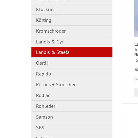
Klöckner
Körting
Kromschröder
Landis & Gyr
L
5
Landis & Staefa
R
G
Oertli
3
Rapido
zz
Riccius + Stroschen
Rodiac
Rohleder
Samson
SBS