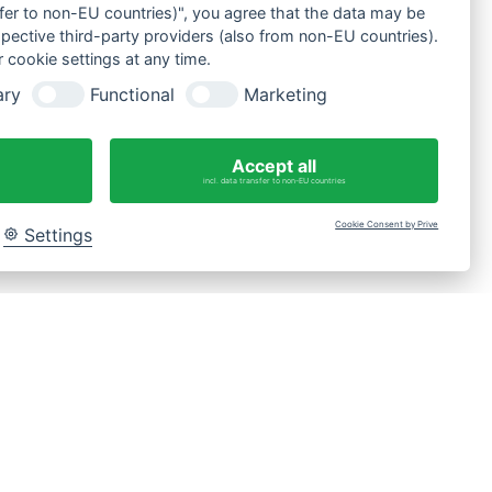
nsfer to non-EU countries)", you agree that the data may be
spective third-party providers (also from non-EU countries).
 cookie settings at any time.
ary
Functional
Marketing
Fragen?
WhatsApp-Nachricht an 0175 3269620
Accept all
incl. data transfer to non-EU countries
Cookie Consent by Prive
Settings
Bac
to
Top