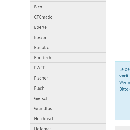
Bico
CTCmatic
Eberle
Elesta
Elmatic
Enertech
EWFE
Leider
verfü
Fischer
Wenn 
Flash
Bitte
Giersch
Grundfos
Heizbösch
Hofamat