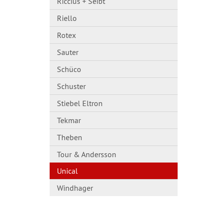
Riccius + Seibt
Riello
Rotex
Sauter
Schüco
Schuster
Stiebel Eltron
Tekmar
Theben
Tour & Andersson
Unical
Windhager