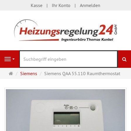
Kasse
Ihr Konto
Anmelden
S
Navigation
Startseite
Siemens
Siemens QAA 55.110 Raumthermostat