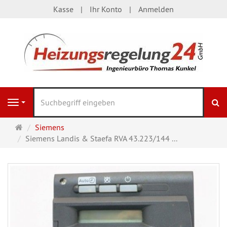
Kasse
Ihr Konto
Anmelden
S
Navigation
Startseite
Siemens
Siemens Landis & Staefa RVA 43.223/144 ...