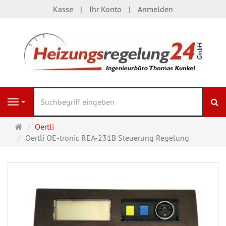
Kasse
Ihr Konto
Anmelden
S
Navigation
Startseite
Oertli
Oertli OE-tronic REA-231B Steuerung Regelung