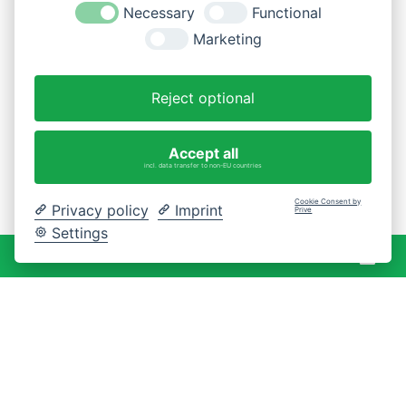
Necessary
Functional
Marketing
Reject optional
Accept all
incl. data transfer to non-EU countries
Cookie Consent by
Privacy policy
Imprint
Prive
Settings
War
0 Artikel