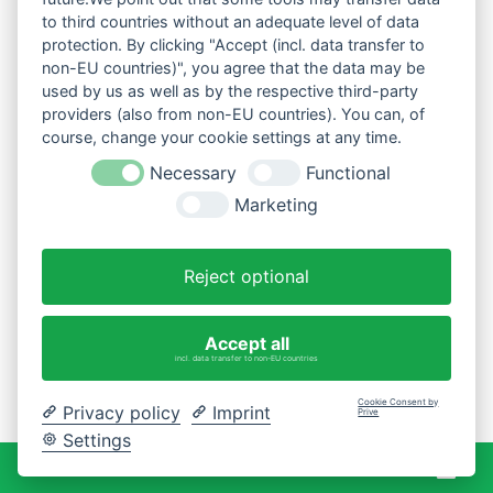
to third countries without an adequate level of data
protection. By clicking "Accept (incl. data transfer to
non-EU countries)", you agree that the data may be
used by us as well as by the respective third-party
providers (also from non-EU countries). You can, of
course, change your cookie settings at any time.
Necessary
Functional
Marketing
Reject optional
Accept all
incl. data transfer to non-EU countries
Cookie Consent by
Privacy policy
Imprint
Prive
Settings
War
0 Artikel