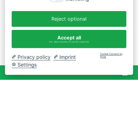
Reject optional
Accept all
incl. data transfer to non-EU countries
Cookie Consent by
Privacy policy
Imprint
Prive
Settings
War
0 Artikel