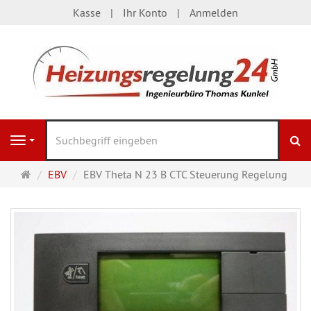
Kasse
Ihr Konto
Anmelden
S
Navigation
Startseite
EBV
EBV Theta N 23 B CTC Steuerung Regelung