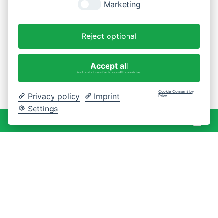
Marketing
Reject optional
Accept all
incl. data transfer to non-EU countries
Cookie Consent by
Privacy policy
Imprint
Prive
Settings
War
0 Artikel