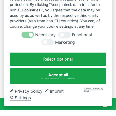
protection. By clicking "Accept (incl. data transfer to
non-EU countries)", you agree that the data may be
used by us as well as by the respective third-party
providers (also from non-EU countries). You can, of
course, change your cookie settings at any time.
Necessary
Functional
Marketing
Reject optional
Accept all
incl. data transfer to non-EU countries
Cookie Consent by
Privacy policy
Imprint
Prive
Settings
War
0 Artikel