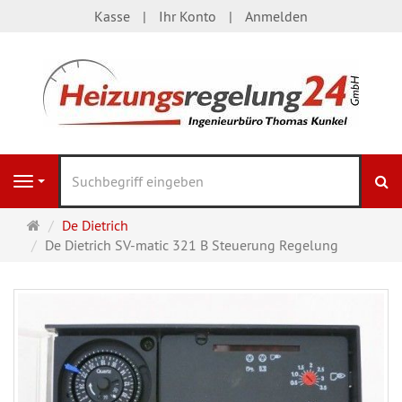
Kasse
Ihr Konto
Anmelden
S
Navigation
Startseite
De Dietrich
De Dietrich SV-matic 321 B Steuerung Regelung