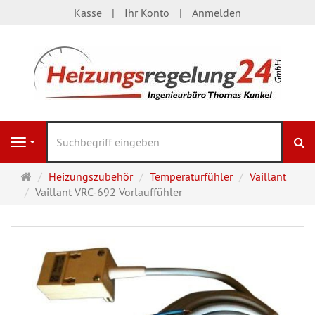
Kasse
Ihr Konto
Anmelden
S
Navigation
Startseite
Heizungszubehör
Temperaturfühler
Vaillant
Vaillant VRC-692 Vorlauffühler