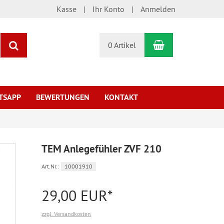
Kasse
Ihr Konto
Anmelden
Warenkorb
Suchen
0 Artikel
TSAPP
BEWERTUNGEN
KONTAKT
TEM Anlegefühler ZVF 210
Art.Nr.:
10001910
29,00 EUR*
zzgl. Versandkosten