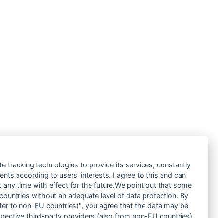
te tracking technologies to provide its services, constantly
ts according to users' interests. I agree to this and can
any time with effect for the future.We point out that some
 countries without an adequate level of data protection. By
nsfer to non-EU countries)", you agree that the data may be
spective third-party providers (also from non-EU countries).