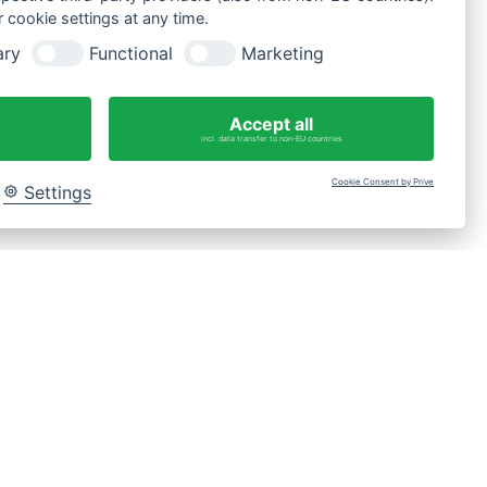
 cookie settings at any time.
ary
Functional
Marketing
Fragen?
WhatsApp-Nachricht an 0175 3269620
Accept all
incl. data transfer to non-EU countries
Cookie Consent by Prive
Settings
Bac
to
Top