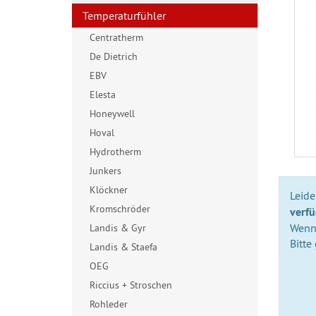
Temperaturfühler
Centratherm
De Dietrich
EBV
Elesta
Honeywell
Hoval
Hydrotherm
Junkers
Klöckner
Leider
Kromschröder
verfü
Wenn 
Landis & Gyr
Bitte
Landis & Staefa
OEG
Riccius + Stroschen
Rohleder