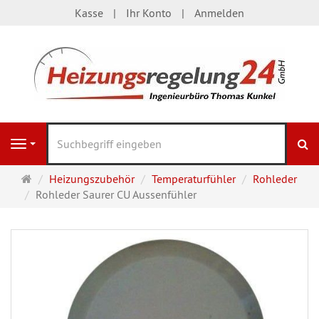
Kasse
Ihr Konto
Anmelden
S
Navigation
Startseite
Heizungszubehör
Temperaturfühler
Rohleder
Rohleder Saurer CU Aussenfühler