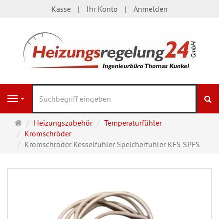
Kasse
Ihr Konto
Anmelden
S
Navigation
Startseite
Heizungszubehör
Temperaturfühler
Kromschröder
Kromschröder Kesselfühler Speicherfühler KFS SPFS