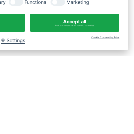
ary
Functional
Marketing
Fragen?
WhatsApp-Nachricht an 0175 3269620
Accept all
incl. data transfer to non-EU countries
Cookie Consent by Prive
Settings
Bac
to
Top