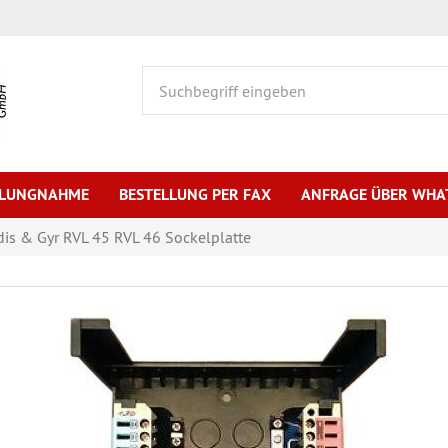
HLUNGNAHME
BESTELLUNG PER FAX
ANFRAGE ÜBER WHA
is & Gyr RVL 45 RVL 46 Sockelplatte