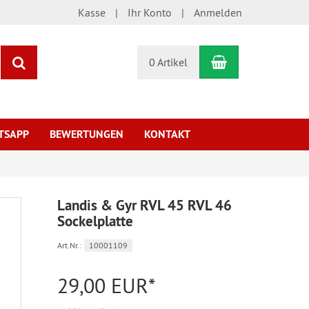
Kasse
Ihr Konto
Anmelden
Warenkorb
Suchen
0 Artikel
TSAPP
BEWERTUNGEN
KONTAKT
Landis & Gyr RVL 45 RVL 46
Sockelplatte
Art.Nr.:
10001109
29,00 EUR*