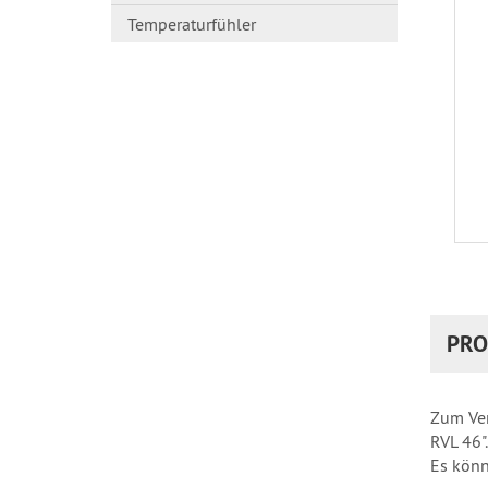
Temperaturfühler
PRO
Zum Ver
RVL 46".
Es könn