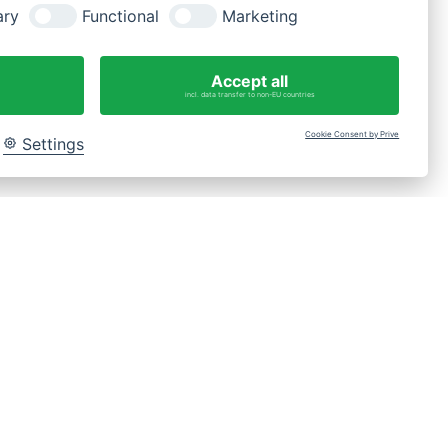
ary
Functional
Marketing
Fragen?
WhatsApp-Nachricht an 0175 3269620
Accept all
incl. data transfer to non-EU countries
Cookie Consent by Prive
Settings
Bac
to
Top