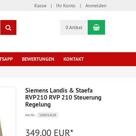
Kasse
Ihr Konto
Anmelden
Warenkorb
Suchen
0 Artikel
TSAPP
BEWERTUNGEN
KONTAKT
Siemens Landis & Staefa
RVP210 RVP 210 Steuerung
Regelung
Art.Nr.:
10001428
349,00 EUR*