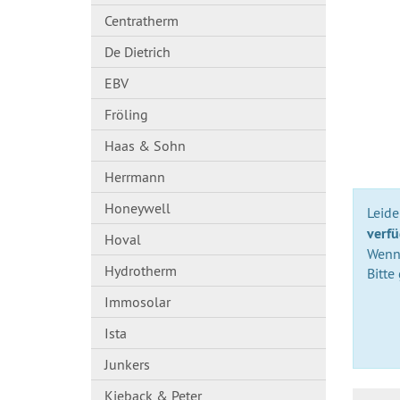
Centratherm
De Dietrich
EBV
Fröling
Haas & Sohn
Herrmann
Honeywell
Leider
verfü
Hoval
Wenn 
Hydrotherm
Bitte
Immosolar
Ista
Junkers
Kieback & Peter