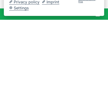
Privacy policy
Imprint
Prive
Settings
War
0 Artikel
KONTAKT