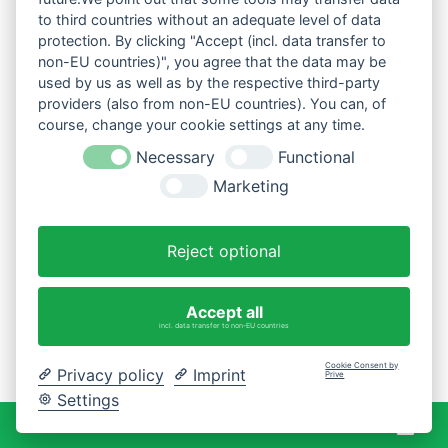
to third countries without an adequate level of data
protection. By clicking "Accept (incl. data transfer to
non-EU countries)", you agree that the data may be
used by us as well as by the respective third-party
providers (also from non-EU countries). You can, of
course, change your cookie settings at any time.
Necessary
Functional
Marketing
Reject optional
Accept all
incl. data transfer to non-EU countries
Cookie Consent by
Privacy policy
Imprint
Prive
Settings
War
0 Artikel