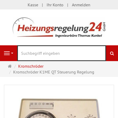
Kasse
Ihr Konto
Anmelden
S
Navigation
Startseite
Kromschröder
Kromschröder K1ME QT Steuerung Regelung