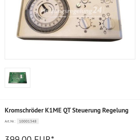
Kromschröder K1ME QT Steuerung Regelung
Art.Nr.:
10001348
399,00 EUR*