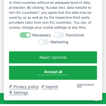
to third countries without an adequate level of data
protection. By clicking "Accept (incl. data transfer to
non-EU countries)", you agree that the data may be
used by us as well as by the respective third-party
providers (also from non-EU countries). You can, of
course, change your cookie settings at any time.
Necessary
Functional
Marketing
Reject optional
Accept all
incl. data transfer to non-EU countries
Cookie Consent by
Privacy policy
Imprint
Prive
Settings
War
0 Artikel