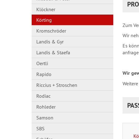
PRO
Klöckner
Körting
Zum Ver
Kromschröder
Wir neh
Landis & Gyr
Es könn
anfrage
Landis & Staefa
Oertli
Wir gew
Rapido
Weitere
Riccius + Stroschen
Rodiac
PAS
Rohleder
Samson
SBS
Kö