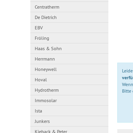
Centratherm
De Dietrich
EBV
Fröling
Haas & Sohn
Herrmann
Honeywell
Leider
verfü
Hoval
Wenn 
Hydrotherm
Bitte
Immosolar
Ista
Junkers
Kieback & Peter