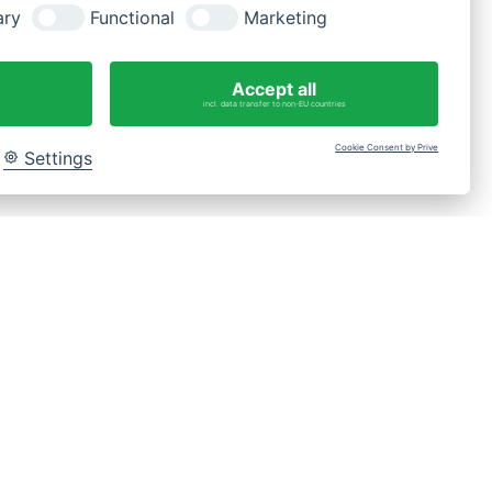
ary
Functional
Marketing
Fragen?
WhatsApp-Nachricht an 0175 3269620
Accept all
incl. data transfer to non-EU countries
Cookie Consent by Prive
Settings
Bac
to
Top