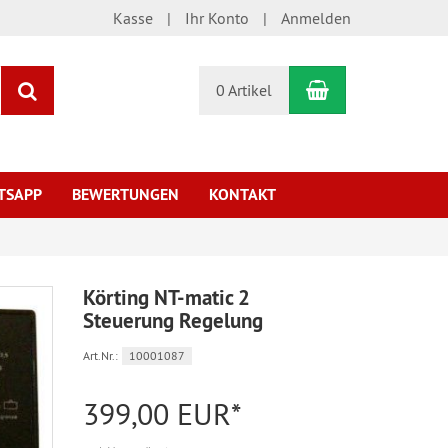
Kasse
Ihr Konto
Anmelden
Warenkorb
Suchen
0 Artikel
TSAPP
BEWERTUNGEN
KONTAKT
Körting NT-matic 2
Steuerung Regelung
Art.Nr.:
10001087
399,00 EUR*