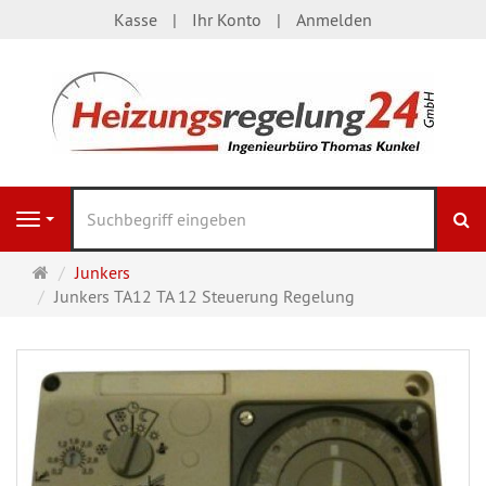
Kasse
Ihr Konto
Anmelden
S
Navigation
Startseite
Junkers
Junkers TA12 TA 12 Steuerung Regelung