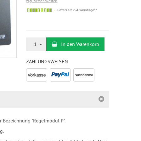
zzgl. Versandkosten
Auf
Lieferzeit 2-4 Werktage**
Lager
Anzahl
1
In den Warenkorb
ZAHLUNGSWEISEN
r Bezeichnung "Regelmodul P".
g.