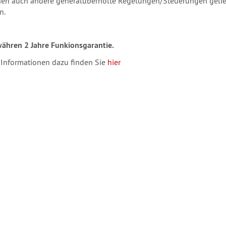
en auch andere generalüberholte Regelungen/Steuerungen geliefe
n.
ähren 2 Jahre Funkionsgarantie.
 Informationen dazu finden Sie
hier