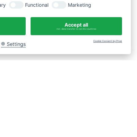
ary
Functional
Marketing
Fragen?
WhatsApp-Nachricht an 0175 3269620
Accept all
incl. data transfer to non-EU countries
Cookie Consent by Prive
Settings
Bac
to
Top