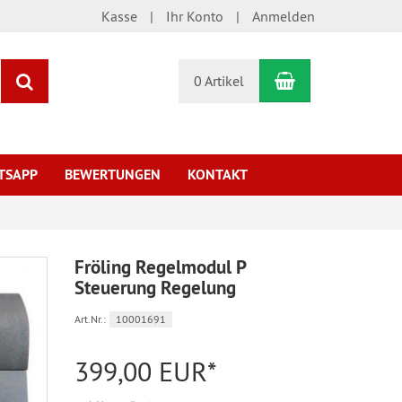
Kasse
Ihr Konto
Anmelden
Warenkorb
Suchen
0 Artikel
TSAPP
BEWERTUNGEN
KONTAKT
Fröling Regelmodul P
Steuerung Regelung
Art.Nr.:
10001691
399,00 EUR*