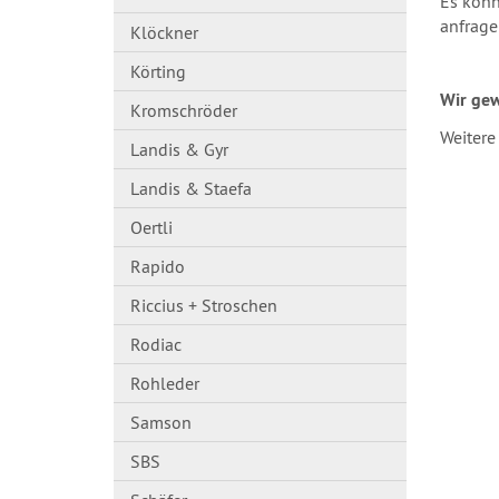
Es könn
anfrage
Klöckner
Körting
Wir gew
Kromschröder
Weitere
Landis & Gyr
Landis & Staefa
Oertli
Rapido
Riccius + Stroschen
Rodiac
Rohleder
Samson
SBS