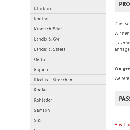
PRO
Klöckner
Körting
Zum Ver
Kromschröder
Wir neh
Landis & Gyr
Es könn
anfrage
Landis & Staefa
Oertli
Wir gew
Rapido
Weitere
Riccius + Stroschen
Rodiac
PAS
Rohleder
Samson
SBS
EbV The