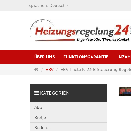
Sprachen:
Deutsch
ÜBER UNS
FUNKTIONSGARANTIE
INZA
Startseite
EBV
EBV Theta N 23 B Steuerung Rege
KATEGORIEN
AEG
Brötje
Buderus