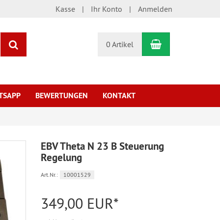
Kasse
Ihr Konto
Anmelden
Warenkorb
Suchen
0 Artikel
TSAPP
BEWERTUNGEN
KONTAKT
EBV Theta N 23 B Steuerung
Regelung
Art.Nr.:
10001529
349,00 EUR*