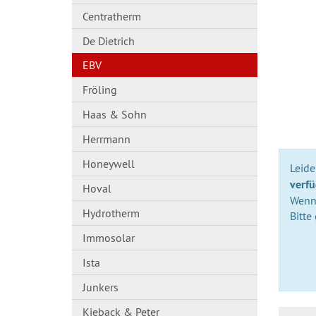
Centratherm
De Dietrich
EBV
Fröling
Haas & Sohn
Herrmann
Honeywell
Leider
verfü
Hoval
Wenn 
Hydrotherm
Bitte
Immosolar
Ista
Junkers
Kieback & Peter