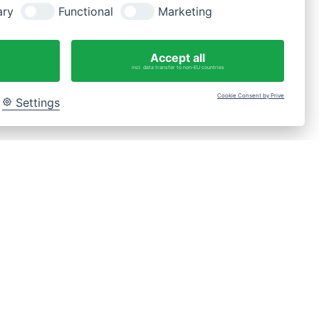
ary
Functional
Marketing
Fragen?
WhatsApp-Nachricht an 0175 3269620
Accept all
incl. data transfer to non-EU countries
Cookie Consent by Prive
Settings
Bac
to
Top