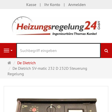
Kasse
Ihr Konto
Anmelden
S
Navigation
Startseite
De Dietrich
De Dietrich SV-matic 232 D 232D Steuerung
Regelung