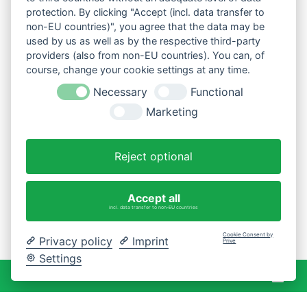
protection. By clicking "Accept (incl. data transfer to
non-EU countries)", you agree that the data may be
used by us as well as by the respective third-party
providers (also from non-EU countries). You can, of
course, change your cookie settings at any time.
Necessary
Functional
Marketing
Reject optional
Accept all
incl. data transfer to non-EU countries
Cookie Consent by
Privacy policy
Imprint
Prive
Settings
War
0 Artikel