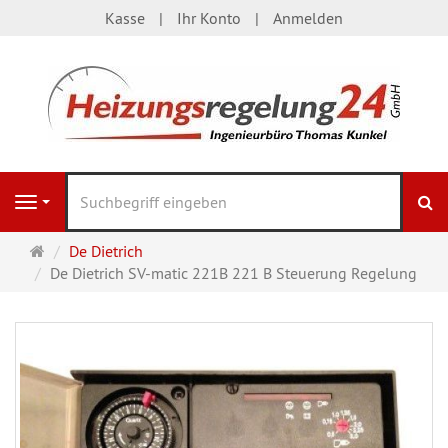
Kasse
Ihr Konto
Anmelden
S
Navigation
Startseite
De Dietrich
De Dietrich SV-matic 221B 221 B Steuerung Regelung